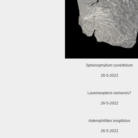
Sphenophyllum cuneifolium
26-5-2022
Laveineopteris rarinervis?
26-5-2022
Asterophillites longifolius
26-5-2022